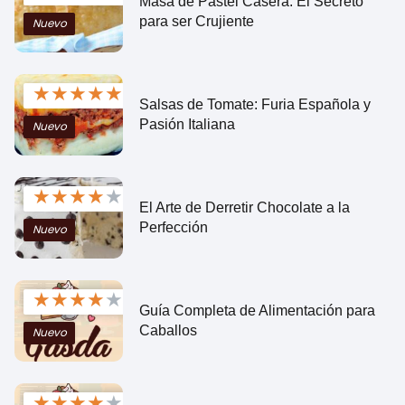
Masa de Pastel Casera: El Secreto
para ser Crujiente
Nuevo
★
★
★
★
★
Salsas de Tomate: Furia Española y
Pasión Italiana
Nuevo
★
★
★
★
★
El Arte de Derretir Chocolate a la
Perfección
Nuevo
★
★
★
★
★
Guía Completa de Alimentación para
Caballos
Nuevo
★
★
★
★
★