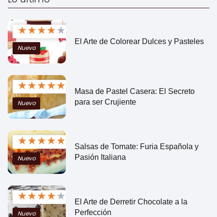
★
★
★
★
★
El Arte de Colorear Dulces y Pasteles
Nuevo
★
★
★
★
★
Masa de Pastel Casera: El Secreto
para ser Crujiente
Nuevo
★
★
★
★
★
Salsas de Tomate: Furia Española y
Pasión Italiana
Nuevo
★
★
★
★
★
El Arte de Derretir Chocolate a la
Perfección
Nuevo