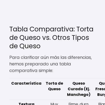
Tabla Comparativa: Torta
de Queso vs. Otros Tipos
de Queso
Para clarificar aún más las diferencias,
hemos preparado una tabla
comparativa simple:
Característica
Torta de
Queso
Qu
Queso
Curado (Ej.
Fresc
Manchego)
Bur
Textura
Muy
Firme, dura,
Bla