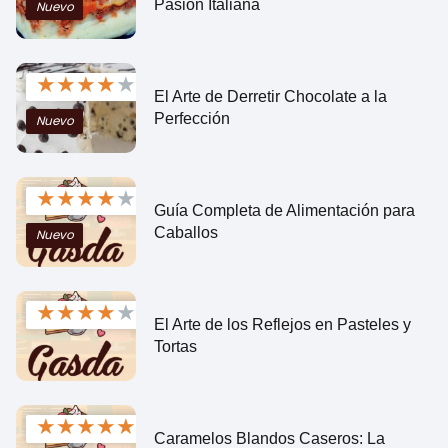
Pasión Italiana
Nuevo
★
★
★
★
★
El Arte de Derretir Chocolate a la
Perfección
Nuevo
★
★
★
★
★
Guía Completa de Alimentación para
Caballos
Nuevo
★
★
★
★
★
El Arte de los Reflejos en Pasteles y
Tortas
★
★
★
★
★
Caramelos Blandos Caseros: La