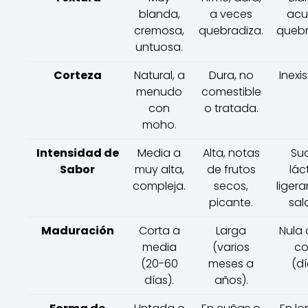
blanda,
a veces
acu
cremosa,
quebradiza.
quebr
untuosa.
Corteza
Natural, a
Dura, no
Inexi
menudo
comestible
con
o tratada.
moho.
Intensidad de
Media a
Alta, notas
Su
Sabor
muy alta,
de frutos
lác
compleja.
secos,
liger
picante.
sal
Maduración
Corta a
Larga
Nula
media
(varios
co
(20-60
meses a
(dí
días).
años).