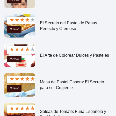
★
★
★
★
★
El Secreto del Pastel de Papas
Perfecto y Cremoso
Nuevo
★
★
★
★
★
El Arte de Colorear Dulces y Pasteles
Nuevo
★
★
★
★
★
Masa de Pastel Casera: El Secreto
para ser Crujiente
Nuevo
★
★
★
★
★
Salsas de Tomate: Furia Española y