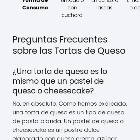
Forma de
Untada o
En cuñas o
En l
Consumo
con
lascas.
o d
cuchara.
Preguntas Frecuentes
sobre las Tortas de Queso
¿Una torta de queso es lo
mismo que un pastel de
queso o cheesecake?
No, en absoluto. Como hemos explicado,
una torta de queso es un tipo de queso
de pasta blanda. Un pastel de queso o
cheesecake es un postre dulce
elaborado con queso crema, azúcar,