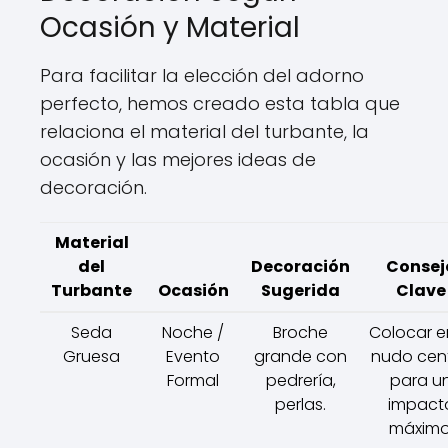
Ocasión y Material
Para facilitar la elección del adorno
perfecto, hemos creado esta tabla que
relaciona el material del turbante, la
ocasión y las mejores ideas de
decoración.
Material
del
Decoración
Consej
Turbante
Ocasión
Sugerida
Clave
Seda
Noche /
Broche
Colocar e
Gruesa
Evento
grande con
nudo cent
Formal
pedrería,
para u
perlas.
impact
máximo