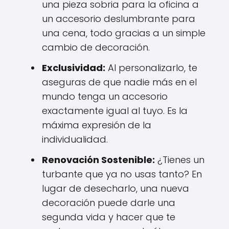
una pieza sobria para la oficina a
un accesorio deslumbrante para
una cena, todo gracias a un simple
cambio de decoración.
Exclusividad:
Al personalizarlo, te
aseguras de que nadie más en el
mundo tenga un accesorio
exactamente igual al tuyo. Es la
máxima expresión de la
individualidad.
Renovación Sostenible:
¿Tienes un
turbante que ya no usas tanto? En
lugar de desecharlo, una nueva
decoración puede darle una
segunda vida y hacer que te