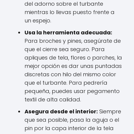
del adorno sobre el turbante
mientras lo llevas puesto frente a
un espejo.
Usa la herramienta adecuada:
Para broches y pines, asegúrate de
que el cierre sea seguro. Para
apliques de tela, flores o parches, la
mejor opción es dar unas puntadas
discretas con hilo del mismo color
que el turbante. Para pedrería
pequeña, puedes usar pegamento
textil de alta calidad.
Asegura desde el interior:
Siempre
que sea posible, pasa la aguja o el
pin por la capa interior de la tela