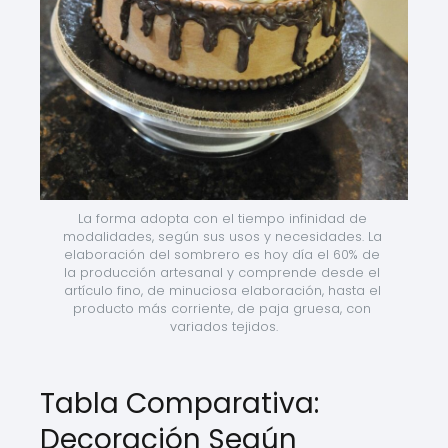
La forma adopta con el tiempo infinidad de 
modalidades, según sus usos y necesidades. La 
elaboración del sombrero es hoy día el 60% de 
la producción artesanal y comprende desde el 
artículo fino, de minuciosa elaboración, hasta el 
producto más corriente, de paja gruesa, con 
variados tejidos.
Tabla Comparativa:
Decoración Según