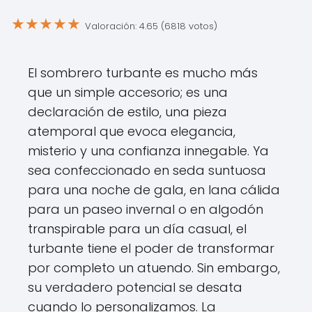
★
★
★
★
★
Valoración: 4.65 (6818 votos)
El sombrero turbante es mucho más
que un simple accesorio; es una
declaración de estilo, una pieza
atemporal que evoca elegancia,
misterio y una confianza innegable. Ya
sea confeccionado en seda suntuosa
para una noche de gala, en lana cálida
para un paseo invernal o en algodón
transpirable para un día casual, el
turbante tiene el poder de transformar
por completo un atuendo. Sin embargo,
su verdadero potencial se desata
cuando lo personalizamos. La