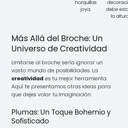
horquillas
decorac
joya.
debe esta
la altura
Más Allá del Broche: Un
Universo de Creatividad
Limitarse al broche sería ignorar un
vasto mundo de posibilidades. La
creatividad
es tu mejor herramienta.
Aquí te presentamos otras ideas para
que dejes volar tu imaginación:
Plumas: Un Toque Bohemio y
Sofisticado