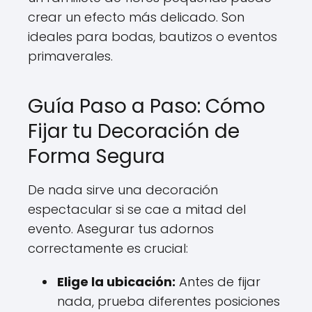
crear un efecto más delicado. Son
ideales para bodas, bautizos o eventos
primaverales.
Guía Paso a Paso: Cómo
Fijar tu Decoración de
Forma Segura
De nada sirve una decoración
espectacular si se cae a mitad del
evento. Asegurar tus adornos
correctamente es crucial:
Elige la ubicación:
Antes de fijar
nada, prueba diferentes posiciones