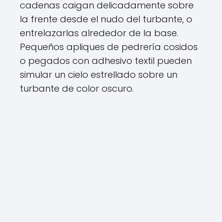
cadenas caigan delicadamente sobre
la frente desde el nudo del turbante, o
entrelazarlas alrededor de la base.
Pequeños apliques de pedrería cosidos
o pegados con adhesivo textil pueden
simular un cielo estrellado sobre un
turbante de color oscuro.