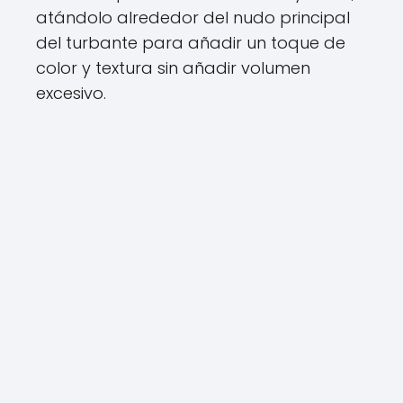
atándolo alrededor del nudo principal
del turbante para añadir un toque de
color y textura sin añadir volumen
excesivo.