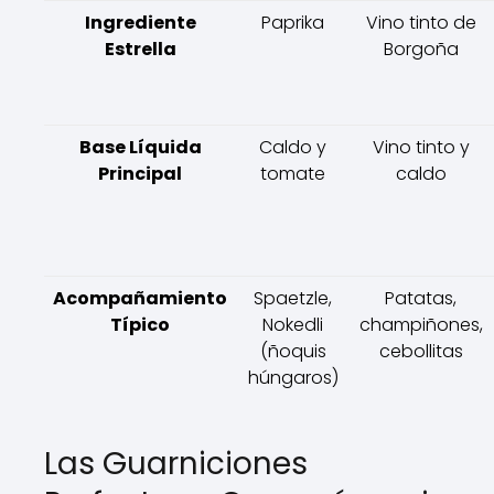
Ingrediente
Paprika
Vino tinto de
Estrella
Borgoña
Base Líquida
Caldo y
Vino tinto y
Principal
tomate
caldo
Acompañamiento
Spaetzle,
Patatas,
Típico
Nokedli
champiñones,
(ñoquis
cebollitas
húngaros)
Las Guarniciones