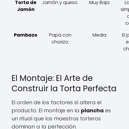
Torta de
Jamón y queso.
Muy Baja
L
Jamón
sim
c
Pambazo
Papa con
Media
El
chorizo.
e
chi
El Montaje: El Arte de
Construir la Torta Perfecta
El orden de los factores sí altera el
producto. El montaje en la
plancha
es
un ritual que los maestros torteros
dominan a la perfección.