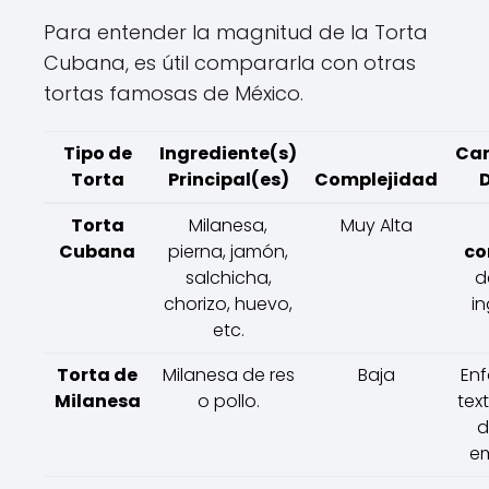
Para entender la magnitud de la Torta
Cubana, es útil compararla con otras
tortas famosas de México.
Tipo de
Ingrediente(s)
Car
Torta
Principal(es)
Complejidad
D
Torta
Milanesa,
Muy Alta
Cubana
pierna, jamón,
co
salchicha,
d
chorizo, huevo,
in
etc.
Torta de
Milanesa de res
Baja
Enf
Milanesa
o pollo.
tex
d
e