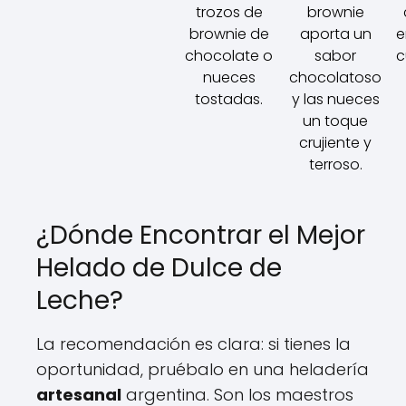
trozos de
brownie
brownie de
aporta un
e
chocolate o
sabor
c
nueces
chocolatoso
tostadas.
y las nueces
un toque
crujiente y
terroso.
¿Dónde Encontrar el Mejor
Helado de Dulce de
Leche?
La recomendación es clara: si tienes la
oportunidad, pruébalo en una heladería
artesanal
argentina. Son los maestros