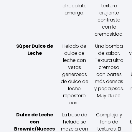
chocolate
textura
amargo.
crujiente
contrasta
con la
cremosidad.
Súper Dulce de
Helado de
Una bomba
Leche
dulce de
de sabor.
v
leche con
Textura ultra
vetas
cremosa
generosas
con partes
de dulce de
más densas
leche
y pegajosas.
i
repostero
Muy dulce.
puro.
Dulce de Leche
La base de
Complejo y
con
helado se
lleno de
Brownie/Nueces
mezcla con
texturas. El