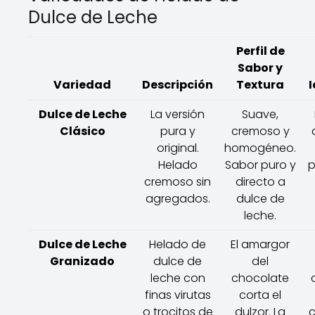
Dulce de Leche
Perfil de
Sabor y
Variedad
Descripción
Textura
I
Dulce de Leche
La versión
Suave,
Clásico
pura y
cremoso y
original.
homogéneo.
Helado
Sabor puro y
p
cremoso sin
directo a
agregados.
dulce de
leche.
Dulce de Leche
Helado de
El amargor
Granizado
dulce de
del
leche con
chocolate
finas virutas
corta el
o trocitos de
dulzor. La
c