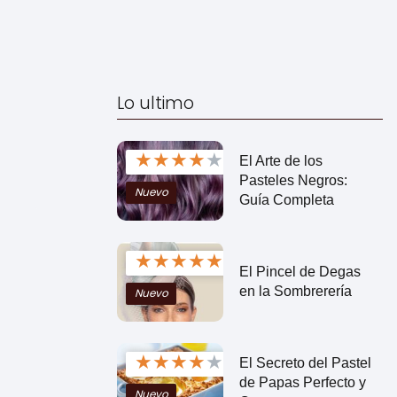
Lo ultimo
★
★
★
★
★
El Arte de los
Pasteles Negros:
Nuevo
Guía Completa
★
★
★
★
★
El Pincel de Degas
en la Sombrerería
Nuevo
★
★
★
★
★
El Secreto del Pastel
de Papas Perfecto y
Nuevo