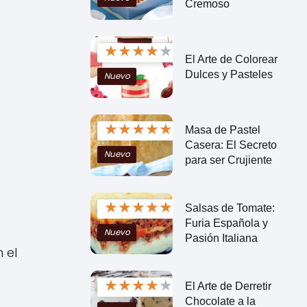
Cremoso
★
★
★
★
★
El Arte de Colorear
Dulces y Pasteles
Nuevo
★
★
★
★
★
Masa de Pastel
Casera: El Secreto
Nuevo
para ser Crujiente
★
★
★
★
★
Salsas de Tomate:
Furia Española y
Nuevo
Pasión Italiana
 el
★
★
★
★
★
El Arte de Derretir
Chocolate a la