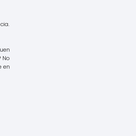
cia.
buen
? No
e en