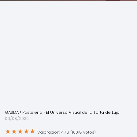
GASDA
Pastelería
El Universo Visual de la Torta de Lujo
06/08/2025
★
★
★
★
★
Valoración: 4.76 (10018 votos)