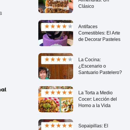
Clásico
s
★
★
★
★
★
Antifaces
Comestibles: El Arte
de Decorar Pasteles
★
★
★
★
★
La Cocina:
¿Escenario o
Santuario Pastelero?
nal
.
★
★
★
★
★
La Torta a Medio
Cocer: Lección del
Horno a la Vida
★
★
★
★
★
Sopaipillas: El