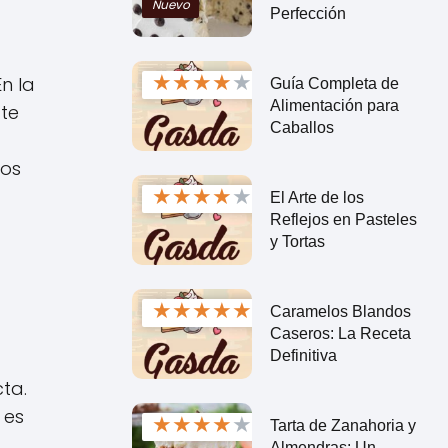
Nuevo
Perfección
★
★
★
★
★
n la
Guía Completa de
Alimentación para
ate
Caballos
los
★
★
★
★
★
El Arte de los
Reflejos en Pasteles
y Tortas
★
★
★
★
★
Caramelos Blandos
Caseros: La Receta
Definitiva
ta.
 es
★
★
★
★
★
Tarta de Zanahoria y
Almendras: Un