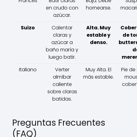
Francés
Batir claras
Baja. Debe
Suspi
en crudo con
hornearse.
macarr
azúcar.
Suizo
Calentar
Alta. Muy
Cober
claras y
estable y
de to
azúcar a
denso.
butte
baño maría y
d
luego batir.
mere
Italiano
Verter
Muy Alta. El
Pie de 
almíbar
más estable.
mous
caliente
cobert
sobre claras
batidas.
Preguntas Frecuentes
(FAQ)