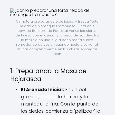
Anímate a preparar este deliciosa y fresca Torta 
Helada de Merengue Frambuesa. Junta en el 
bowl de Batidora de Pedestal Venus las claras 
de huevo con el azúcar y la pizca de sal. Llévalas 
la mezcla en una olla a baño maría suave 
removiendo de vez en cuando hasta disolver el 
azúcar completamente en las claras e integrar 
bien.
1. Preparando la Masa de
Hojarasca
El Arenado Inicial:
En un bol
grande, coloca la harina y la
mantequilla fría. Con la punta de
los dedos, comienza a 'pellizcar' la