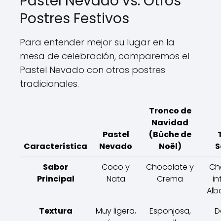
Pastel Nevado vs. Otros
Postres Festivos
Para entender mejor su lugar en la
mesa de celebración, comparemos el
Pastel Nevado con otros postres
tradicionales.
Tronco de
Navidad
Pastel
(Bûche de
Característica
Nevado
Noël)
S
Sabor
Coco y
Chocolate y
Ch
Principal
Nata
Crema
in
Alb
Textura
Muy ligera,
Esponjosa,
D