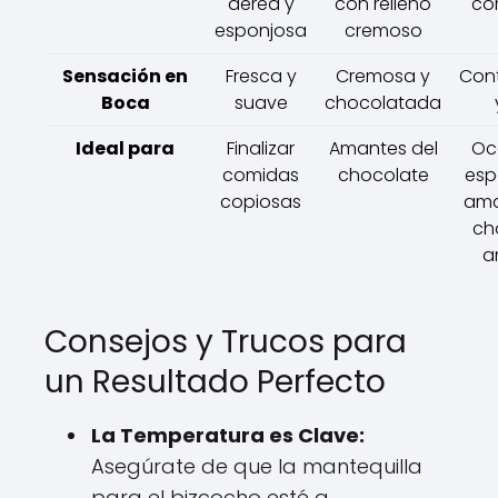
aérea y
con relleno
co
esponjosa
cremoso
Sensación en
Fresca y
Cremosa y
Con
Boca
suave
chocolatada
Ideal para
Finalizar
Amantes del
Oc
comidas
chocolate
esp
copiosas
ama
ch
a
Consejos y Trucos para
un Resultado Perfecto
La Temperatura es Clave:
Asegúrate de que la mantequilla
para el bizcocho esté a