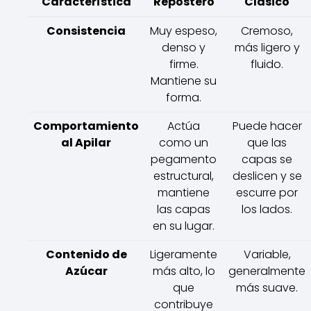
Característica
Repostero
Clásico
Consistencia
Muy espeso,
Cremoso,
denso y
más ligero y
firme.
fluido.
Mantiene su
forma.
Comportamiento
Actúa
Puede hacer
al Apilar
como un
que las
pegamento
capas se
estructural,
deslicen y se
mantiene
escurre por
las capas
los lados.
en su lugar.
Contenido de
Ligeramente
Variable,
Azúcar
más alto, lo
generalmente
que
más suave.
contribuye