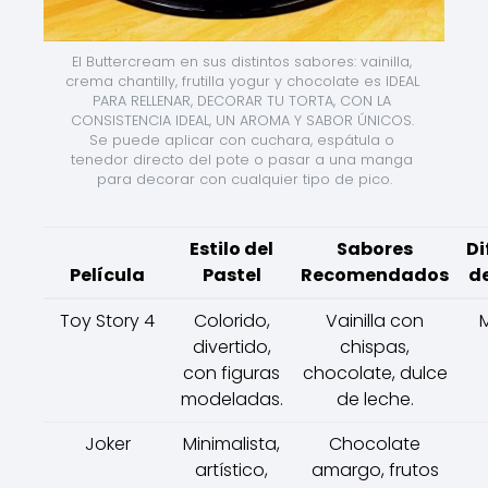
El Buttercream en sus distintos sabores: vainilla, 
crema chantilly, frutilla yogur y chocolate es IDEAL 
PARA RELLENAR, DECORAR TU TORTA, CON LA 
CONSISTENCIA IDEAL, UN AROMA Y SABOR ÚNICOS. 
Se puede aplicar con cuchara, espátula o 
tenedor directo del pote o pasar a una manga 
para decorar con cualquier tipo de pico.
Estilo del
Sabores
Di
Película
Pastel
Recomendados
d
Toy Story 4
Colorido,
Vainilla con
divertido,
chispas,
con figuras
chocolate, dulce
modeladas.
de leche.
Joker
Minimalista,
Chocolate
artístico,
amargo, frutos