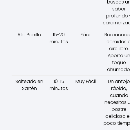
buscas u
sabor
profundo 
carameliza
A la Parrilla
15-20
Fácil
Barbacoas
minutos
comidas a
aire libre.
Aporta u
toque
ahumado
Salteado en
10-15
Muy Fácil
Un antojo
Sartén
minutos
rápido,
cuando
necesitas 
postre
delicioso 
poco tiemp