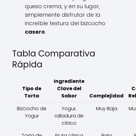
queso crema, y en su lugar,
simplemente disfrutar de la
increíble textura del bizcocho
casero
.
Tabla Comparativa
Rápida
Ingrediente
Tipo de
Clave del
C
Torta
Sabor
Complejidad
Re
Bizcocho de
Yogur,
Muy Baja
Mu
Yogur
ralladura de
cítrico
Torta de
Fruta cítrica
Baja