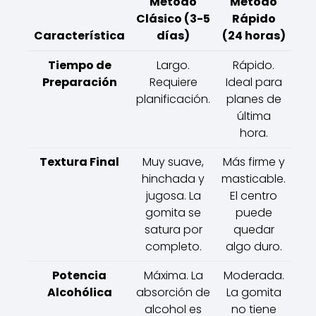
Método
Método
Clásico (3-5
Rápido
Característica
días)
(24 horas)
Tiempo de
Largo.
Rápido.
Preparación
Requiere
Ideal para
planificación.
planes de
última
hora.
Textura Final
Muy suave,
Más firme y
hinchada y
masticable.
jugosa. La
El centro
gomita se
puede
satura por
quedar
completo.
algo duro.
Potencia
Máxima. La
Moderada.
Alcohólica
absorción de
La gomita
alcohol es
no tiene