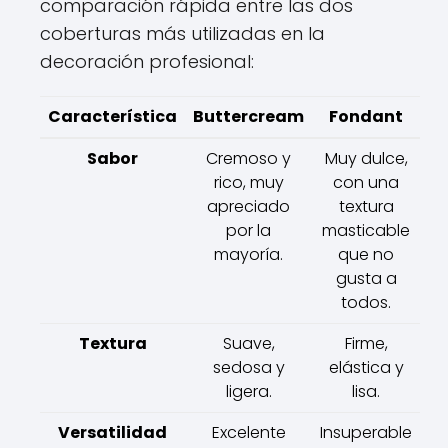
comparación rápida entre las dos
coberturas más utilizadas en la
decoración profesional:
Característica
Buttercream
Fondant
Sabor
Cremoso y
Muy dulce,
rico, muy
con una
apreciado
textura
por la
masticable
mayoría.
que no
gusta a
todos.
Textura
Suave,
Firme,
sedosa y
elástica y
ligera.
lisa.
Versatilidad
Excelente
Insuperable