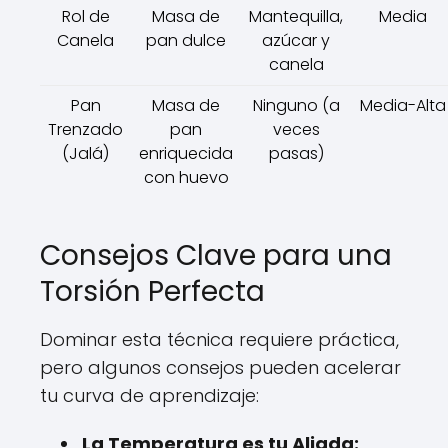
Rol de
Masa de
Mantequilla,
Media
Canela
pan dulce
azúcar y
canela
Pan
Masa de
Ninguno (a
Media-Alta
Trenzado
pan
veces
(Jalá)
enriquecida
pasas)
con huevo
Consejos Clave para una
Torsión Perfecta
Dominar esta técnica requiere práctica,
pero algunos consejos pueden acelerar
tu curva de aprendizaje:
La Temperatura es tu Aliada: