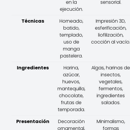
en la
sensorial.
ejecución.
Técnicas
Horneado,
Impresión 3D,
batido,
esferificación,
templado,
liofilización,
uso de
cocción al vacío
manga
pastelera.
Ingredientes
Harina,
Algas, harinas de
azúcar,
insectos,
huevos,
vegetales,
mantequilla,
fermentos,
chocolate,
ingredientes
frutas de
salados.
temporada.
Presentación
Decoración
Minimalismo,
ornamental,
formas