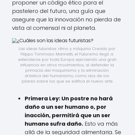
proponer un código ético para el
pastelero del futuro, una guía que
asegure que la innovación no pierda de
vista al comensal ni al planeta.
Las ideas futuristas: ritmo y máquina Creado por 
Filippo Tommaso Marinetti, el Futurismo llegó a 
extenderse por toda Europa ejerciendo una gran 
influencia en otros movimientos, al defender la 
primacía del maquinismo y la eliminación 
drástica del humanismo, como dos de los 
pilares sobre los que se edifica el nuevo arte.
Primera Ley: Un postre no hará
daño a un ser humano o, por
inacción, permitirá que un ser
humano sufra daño.
Esto va más
allá de la seguridad alimentaria. Se