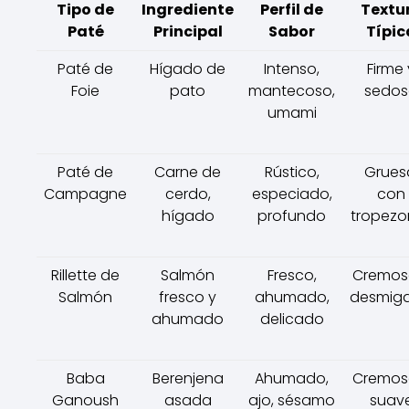
Tipo de
Ingrediente
Perfil de
Textu
Paté
Principal
Sabor
Típic
Paté de
Hígado de
Intenso,
Firme 
Foie
pato
mantecoso,
sedo
umami
Paté de
Carne de
Rústico,
Grues
Campagne
cerdo,
especiado,
con
hígado
profundo
tropezo
Rillette de
Salmón
Fresco,
Cremos
Salmón
fresco y
ahumado,
desmig
ahumado
delicado
Baba
Berenjena
Ahumado,
Cremos
Ganoush
asada
ajo, sésamo
suav