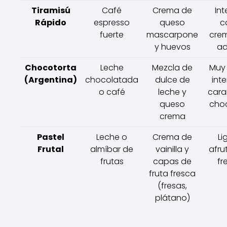
Tiramisú
Café
Crema de
Int
Rápido
espresso
queso
c
fuerte
mascarpone
cre
y huevos
ad
Chocotorta
Leche
Mezcla de
Muy 
(Argentina)
chocolatada
dulce de
int
o café
leche y
cara
queso
cho
crema
Pastel
Leche o
Crema de
Li
Frutal
almíbar de
vainilla y
afru
frutas
capas de
fr
fruta fresca
(fresas,
plátano)