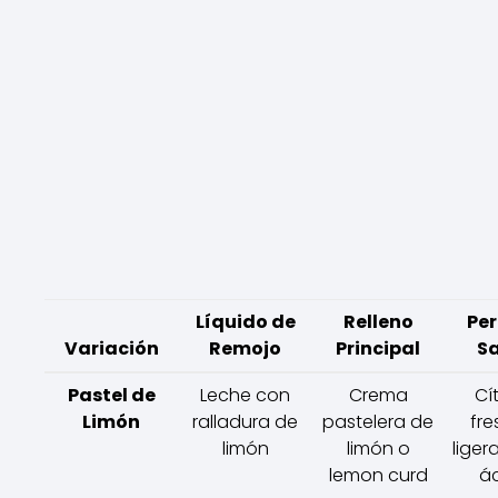
Líquido de
Relleno
Per
Variación
Remojo
Principal
S
Pastel de
Leche con
Crema
Cít
Limón
ralladura de
pastelera de
fre
limón
limón o
lige
lemon curd
á