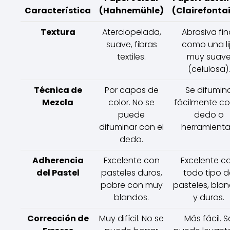
Característica
(Hahnemühle)
(Clairefonta
Textura
Aterciopelada,
Abrasiva fin
suave, fibras
como una li
textiles.
muy suav
(celulosa).
Técnica de
Por capas de
Se difumin
Mezcla
color. No se
fácilmente co
puede
dedo o
difuminar con el
herramienta
dedo.
Adherencia
Excelente con
Excelente c
del Pastel
pasteles duros,
todo tipo d
pobre con muy
pasteles, bla
blandos.
y duros.
Corrección de
Muy difícil. No se
Más fácil. S