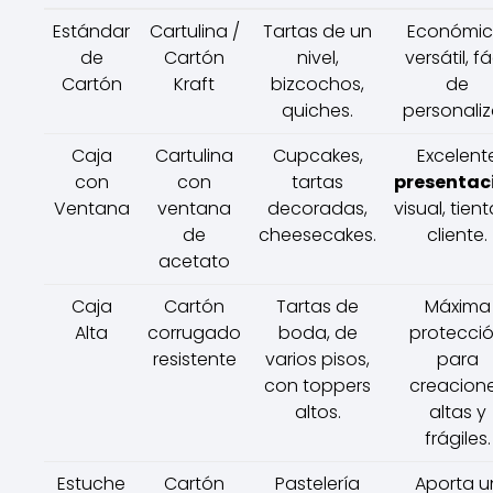
Estándar
Cartulina /
Tartas de un
Económic
de
Cartón
nivel,
versátil, fá
Cartón
Kraft
bizcochos,
de
quiches.
personaliz
Caja
Cartulina
Cupcakes,
Excelent
con
con
tartas
presentac
Ventana
ventana
decoradas,
visual, tient
de
cheesecakes.
cliente.
acetato
Caja
Cartón
Tartas de
Máxima
Alta
corrugado
boda, de
protecci
resistente
varios pisos,
para
con toppers
creacion
altos.
altas y
frágiles.
Estuche
Cartón
Pastelería
Aporta u