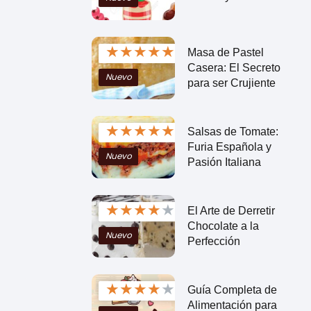
★
★
★
★
★
Masa de Pastel
Casera: El Secreto
Nuevo
para ser Crujiente
★
★
★
★
★
Salsas de Tomate:
Furia Española y
Nuevo
Pasión Italiana
★
★
★
★
★
El Arte de Derretir
Chocolate a la
Nuevo
Perfección
★
★
★
★
★
Guía Completa de
Alimentación para