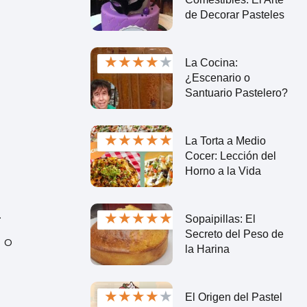
de Decorar Pasteles
★
★
★
★
★
La Cocina:
¿Escenario o
Santuario Pastelero?
★
★
★
★
★
La Torta a Medio
Cocer: Lección del
Horno a la Vida
.
★
★
★
★
★
Sopaipillas: El
Secreto del Peso de
 o
la Harina
★
★
★
★
★
El Origen del Pastel