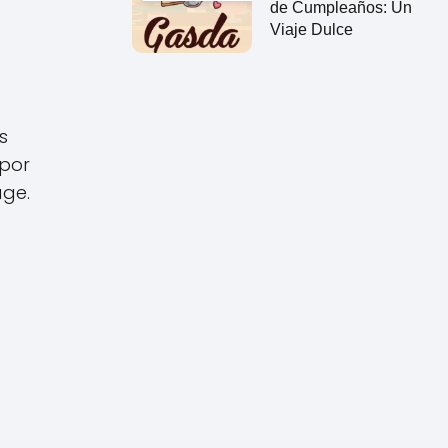
de Cumpleaños: Un
Viaje Dulce
s
 por
age.