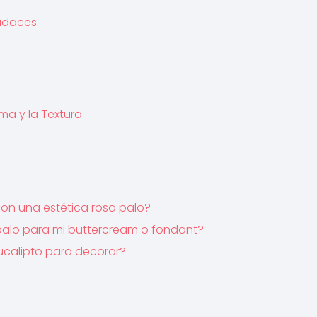
Audaces
ma y la Textura
on una estética rosa palo?
palo para mi buttercream o fondant?
eucalipto para decorar?