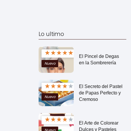
Lo ultimo
★
★
★
★
★
El Pincel de Degas
en la Sombrerería
Nuevo
★
★
★
★
★
El Secreto del Pastel
de Papas Perfecto y
Nuevo
Cremoso
★
★
★
★
★
El Arte de Colorear
Dulces y Pasteles
Nuevo