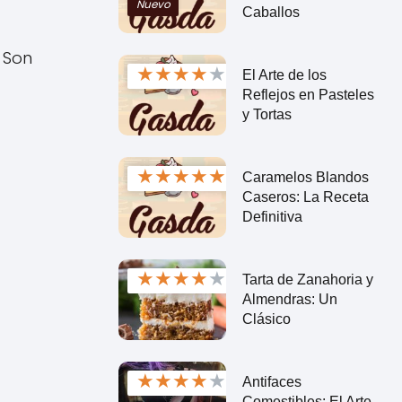
Nuevo
Caballos
 Son
★
★
★
★
★
El Arte de los
Reflejos en Pasteles
y Tortas
★
★
★
★
★
Caramelos Blandos
Caseros: La Receta
Definitiva
★
★
★
★
★
Tarta de Zanahoria y
Almendras: Un
Clásico
★
★
★
★
★
Antifaces
Comestibles: El Arte