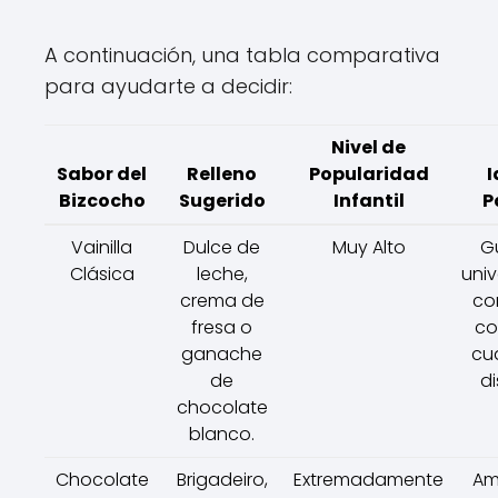
A continuación, una tabla comparativa
para ayudarte a decidir:
Nivel de
Sabor del
Relleno
Popularidad
I
Bizcocho
Sugerido
Infantil
P
Vainilla
Dulce de
Muy Alto
G
Clásica
leche,
univ
crema de
co
fresa o
co
ganache
cua
de
di
chocolate
blanco.
Chocolate
Brigadeiro,
Extremadamente
Am