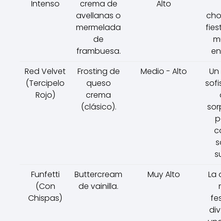
Intenso
crema de
Alto
avellanas o
cho
mermelada
fie
de
m
frambuesa.
en
Red Velvet
Frosting de
Medio - Alto
Un
(Tercipelo
queso
sofi
Rojo)
crema
(clásico).
sor
p
c
s
s
Funfetti
Buttercream
Muy Alto
La 
(Con
de vainilla.
Chispas)
fe
div