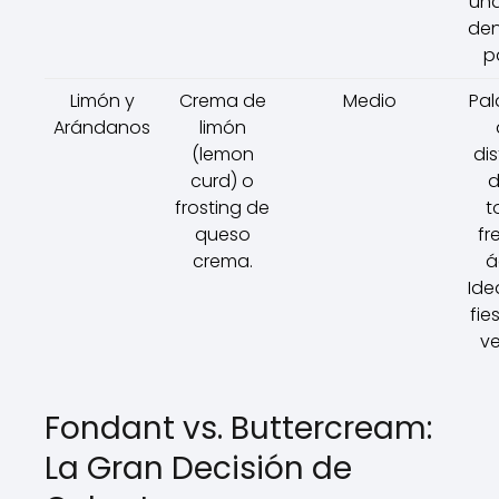
una
den
p
Limón y
Crema de
Medio
Pal
Arándanos
limón
(lemon
di
curd) o
d
frosting de
t
queso
fr
crema.
á
Ide
fie
ve
Fondant vs. Buttercream:
La Gran Decisión de