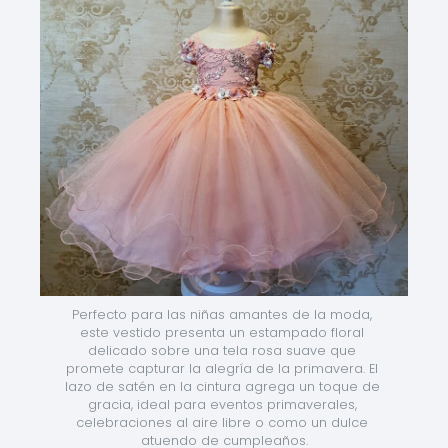
Perfecto para las niñas amantes de la moda, 
este vestido presenta un estampado floral 
delicado sobre una tela rosa suave que 
promete capturar la alegría de la primavera. El 
lazo de satén en la cintura agrega un toque de 
gracia, ideal para eventos primaverales, 
celebraciones al aire libre o como un dulce 
atuendo de cumpleaños.