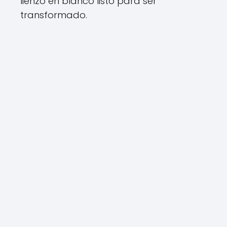
lienzo en blanco listo para ser
transformado.