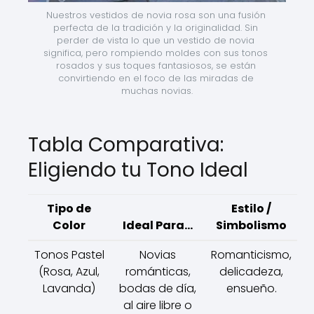
Nuestros vestidos de novia rosa son una fusión 
perfecta de la tradición y la originalidad. Sin 
perder de vista lo que un vestido de novia 
significa, pero rompiendo moldes con sus tonos 
rosados y sus toques fantasiosos, se están 
convirtiendo en el foco de las miradas de 
muchas novias.
Tabla Comparativa:
Eligiendo tu Tono Ideal
Tipo de
Estilo /
Color
Ideal Para...
Simbolismo
Tonos Pastel
Novias
Romanticismo,
(Rosa, Azul,
románticas,
delicadeza,
Lavanda)
bodas de día,
ensueño.
al aire libre o