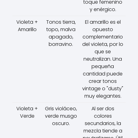
toque femenino
y enérgico.
Violeta +
Tonos tierra,
El amarillo es el
Amarillo
topo, malva
opuesto
apagado,
complementario
borravino.
del violeta, por lo
que se
neutralizan. Una
pequeña
cantidad puede
crear tonos
vintage o "dusty"
muy elegantes.
Violeta +
Gris violáceo,
Al ser dos
Verde
verde musgo
colores
oscuro.
secundarios, la
mezcla tiende a