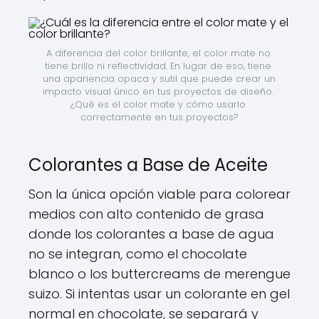
A diferencia del color brillante, el color mate no 
tiene brillo ni reflectividad. En lugar de eso, tiene 
una apariencia opaca y sutil que puede crear un 
impacto visual único en tus proyectos de diseño. 
¿Qué es el color mate y cómo usarlo 
correctamente en tus proyectos?
Colorantes a Base de Aceite
Son la única opción viable para colorear
medios con alto contenido de grasa
donde los colorantes a base de agua
no se integran, como el chocolate
blanco o los buttercreams de merengue
suizo. Si intentas usar un colorante en gel
normal en chocolate, se separará y