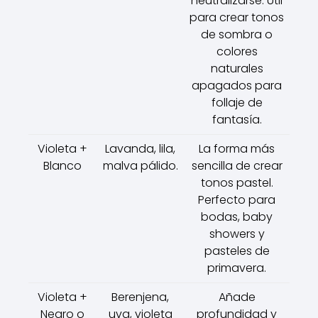
neutralizarse. Útil
para crear tonos
de sombra o
colores
naturales
apagados para
follaje de
fantasía.
Violeta +
Lavanda, lila,
La forma más
Blanco
malva pálido.
sencilla de crear
tonos pastel.
Perfecto para
bodas, baby
showers y
pasteles de
primavera.
Violeta +
Berenjena,
Añade
Negro o
uva, violeta
profundidad y