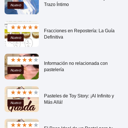
Trazo Íntimo
Nuevo
★
★
★
★
★
Fracciones en Repostería: La Guía
Definitiva
Nuevo
★
★
★
★
★
Información no relacionada con
pastelería
Nuevo
★
★
★
★
★
Pasteles de Toy Story: ¡Al Infinito y
Más Allá!
Nuevo
★
★
★
★
★