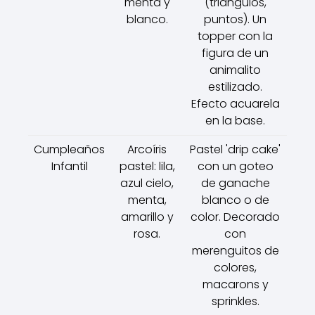
menta y
(triángulos,
blanco.
puntos). Un
topper con la
figura de un
animalito
estilizado.
Efecto acuarela
en la base.
Cumpleaños
Arcoíris
Pastel 'drip cake'
Infantil
pastel: lila,
con un goteo
azul cielo,
de ganache
menta,
blanco o de
amarillo y
color. Decorado
rosa.
con
merenguitos de
colores,
macarons y
sprinkles.