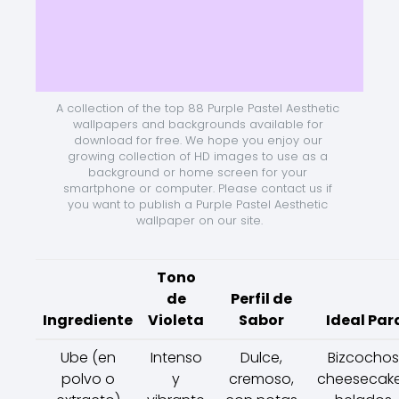
A collection of the top 88 Purple Pastel Aesthetic 
wallpapers and backgrounds available for 
download for free. We hope you enjoy our 
growing collection of HD images to use as a 
background or home screen for your 
smartphone or computer. Please contact us if 
you want to publish a Purple Pastel Aesthetic 
wallpaper on our site.
Tono
de
Perfil de
Ingrediente
Violeta
Sabor
Ideal Par
Ube (en
Intenso
Dulce,
Bizcochos
polvo o
y
cremoso,
cheesecake