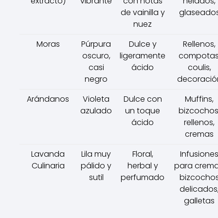
extracto)
vibrante
con notas
helados,
de vainilla y
glaseado
nuez
Moras
Púrpura
Dulce y
Rellenos,
oscuro,
ligeramente
compotas
casi
ácido
coulis,
negro
decoració
Arándanos
Violeta
Dulce con
Muffins,
azulado
un toque
bizcochos
ácido
rellenos,
cremas
Lavanda
Lila muy
Floral,
Infusione
Culinaria
pálido y
herbal y
para crema
sutil
perfumado
bizcocho
delicados
galletas