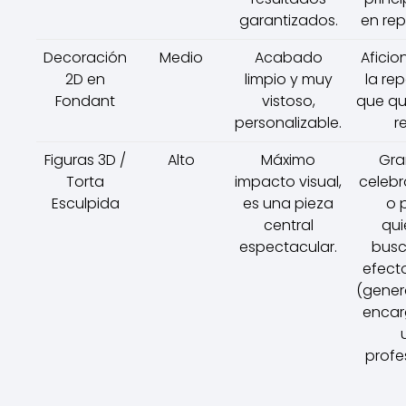
garantizados.
en rep
Decoración
Medio
Acabado
Aficio
2D en
limpio y muy
la re
Fondant
vistoso,
que qu
personalizable.
r
Figuras 3D /
Alto
Máximo
Gra
Torta
impacto visual,
celebr
Esculpida
es una pieza
o 
central
qui
espectacular.
busc
efect
(gener
encar
profe