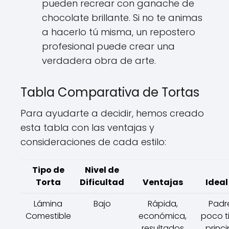
pueden recrear con ganache de
chocolate brillante. Si no te animas
a hacerlo tú misma, un repostero
profesional puede crear una
verdadera obra de arte.
Tabla Comparativa de Tortas
Para ayudarte a decidir, hemos creado
esta tabla con las ventajas y
consideraciones de cada estilo:
Tipo de
Nivel de
Torta
Dificultad
Ventajas
Ideal
Lámina
Bajo
Rápida,
Padr
Comestible
económica,
poco t
resultados
princ