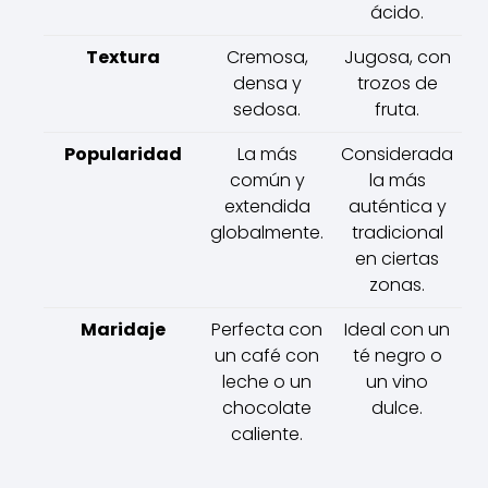
ácido.
Textura
Cremosa,
Jugosa, con
densa y
trozos de
sedosa.
fruta.
Popularidad
La más
Considerada
común y
la más
extendida
auténtica y
globalmente.
tradicional
en ciertas
zonas.
Maridaje
Perfecta con
Ideal con un
un café con
té negro o
leche o un
un vino
chocolate
dulce.
caliente.