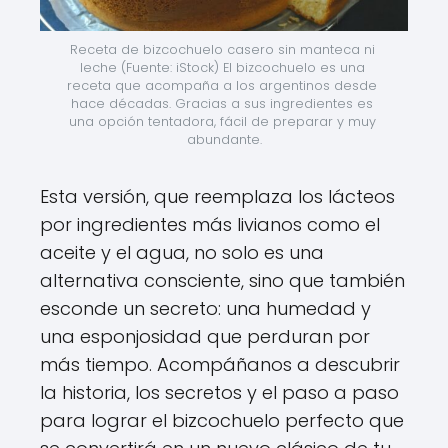
Receta de bizcochuelo casero sin manteca ni 
leche (Fuente: iStock) El bizcochuelo es una 
receta que acompaña a los argentinos desde 
hace décadas. Gracias a sus ingredientes es 
una opción tentadora, fácil de preparar y muy 
abundante.
Esta versión, que reemplaza los lácteos
por ingredientes más livianos como el
aceite y el agua, no solo es una
alternativa consciente, sino que también
esconde un secreto: una humedad y
una esponjosidad que perduran por
más tiempo. Acompáñanos a descubrir
la historia, los secretos y el paso a paso
para lograr el bizcochuelo perfecto que