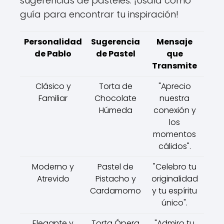
sugerencias de pasteles. ¡Úsala como
guía para encontrar tu inspiración!
Personalidad
Sugerencia
Mensaje
de Pablo
de Pastel
que
Transmite
Clásico y
Torta de
"Aprecio
Familiar
Chocolate
nuestra
Húmeda
conexión y
los
momentos
cálidos".
Moderno y
Pastel de
"Celebro tu
Atrevido
Pistacho y
originalidad
Cardamomo
y tu espíritu
único".
Elegante y
Torta Ópera
"Admiro tu