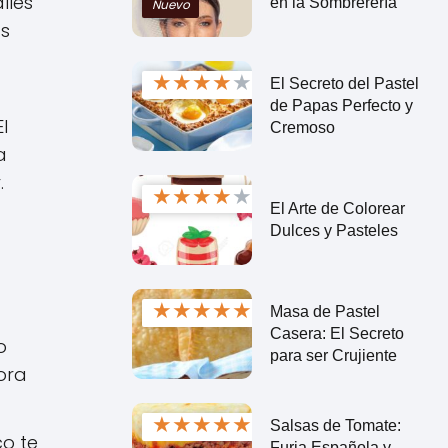
lles
en la Sombrerería
Nuevo
ás
a
★
★
★
★
★
El Secreto del Pastel
de Papas Perfecto y
l
Cremoso
a
.
★
★
★
★
★
El Arte de Colorear
Dulces y Pasteles
★
★
★
★
★
Masa de Pastel
Casera: El Secreto
o
para ser Crujiente
ora
★
★
★
★
★
Salsas de Tomate:
co te
Furia Española y