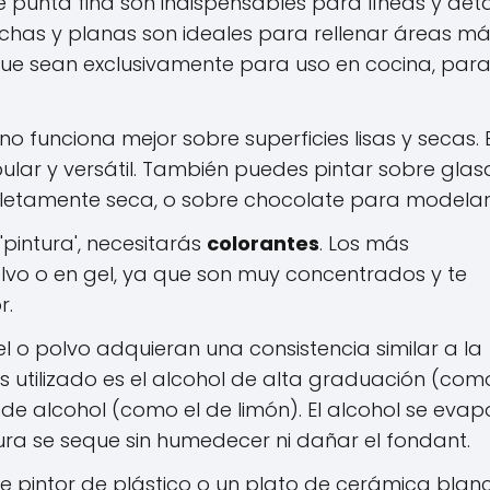
 punta fina son indispensables para líneas y deta
echas y planas son ideales para rellenar áreas m
ue sean exclusivamente para uso en cocina, par
o funciona mejor sobre superficies lisas y secas. E
ular y versátil. También puedes pintar sobre glas
mpletamente seca, o sobre chocolate para modelar
'pintura', necesitarás
colorantes
. Los más
vo o en gel, ya que son muy concentrados y te
r.
l o polvo adquieran una consistencia similar a la
ás utilizado es el alcohol de alta graduación (com
de alcohol (como el de limón). El alcohol se evap
ura se seque sin humedecer ni dañar el fondant.
 pintor de plástico o un plato de cerámica blan