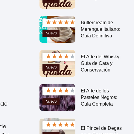
★
★
★
★
★
Buttercream de
Merengue Italiano:
Nuevo
Guía Definitiva
★
★
★
★
★
El Arte del Whisky:
Guía de Cata y
Nuevo
Conservación
★
★
★
★
★
El Arte de los
Pasteles Negros:
Nuevo
 de
Guía Completa
★
★
★
★
★
 de
El Pincel de Degas