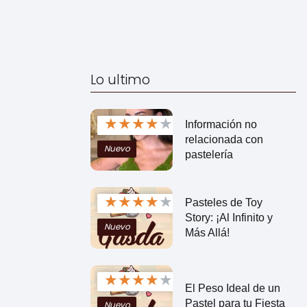
Lo ultimo
★
★
★
★
★
Información no
relacionada con
Nuevo
pastelería
★
★
★
★
★
Pasteles de Toy
Story: ¡Al Infinito y
Nuevo
Más Allá!
★
★
★
★
★
El Peso Ideal de un
Pastel para tu Fiesta
Nuevo