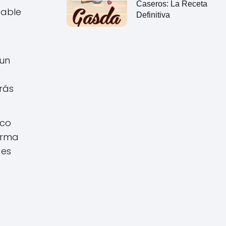
Caseros: La Receta
dable
Definitiva
 un
rás
oco
forma
 es