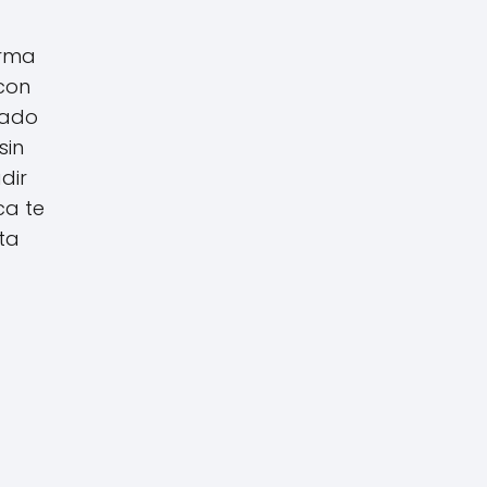
orma
 con
mado
sin
dir
ca te
ta