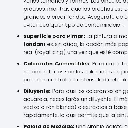
varios tamaños y formas. Los pinceles de
precisos, mientras que las brochas estr
grandes o crear fondos. Asegúrate de q
evitar cualquier tipo de contaminación.
Superficie para Pintar:
La pintura a man
fondant
es, sin duda, la opción más pop
real (royal icing) una vez que esté co
Colorantes Comestibles:
Para crear tu 
recomendados son los colorantes en pol
permiten controlar la intensidad del colo
Diluyente:
Para que los colorantes en ge
acuarela, necesitarás un diluyente. El m
vodka o ron blanco) o extractos a base 
rápidamente, lo que permite que la pint
Paleta de Mezclas:
Una simple paleta de