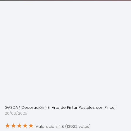
GASDA
Decoración
El Arte de Pintar Pasteles con Pincel
20/06/2025
★
★
★
★
★
Valoración: 4.8 (13922 votos)