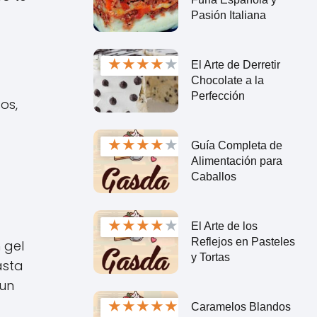
Pasión Italiana
★
★
★
★
★
El Arte de Derretir
Chocolate a la
Perfección
os,
★
★
★
★
★
Guía Completa de
Alimentación para
Caballos
★
★
★
★
★
El Arte de los
Reflejos en Pasteles
 gel
y Tortas
asta
 un
★
★
★
★
★
Caramelos Blandos