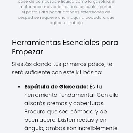
base de combustible líquido como la gasolina, el 
motor hace mover las aspas, las cuales cortan 
el pasto. Para podar grandes extensiones de 
césped se requiere una maquina podadora que 
agilice el trabajo.
Herramientas Esenciales para
Empezar
Si estás dando tus primeros pasos, te
será suficiente con este kit básico:
Espátula de Glaseado:
Es tu
herramienta fundamental. Con ella
alisarás cremas y coberturas.
Procura que sea cómoda y de
buen acero. Existen rectas y en
ángulo; ambas son increíblemente