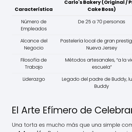
Carlo's Bakery (Original / P
Característica
Cake Boss)
Número de
De 25 a 70 personas
Empleados
Alcance del
Pastelería local de gran prestig
Negocio
Nueva Jersey
Filosofía de
Métodos artesanales, “a la vi
Trabajo
escuela”
Liderazgo
Legado del padre de Buddy, l
Buddy
El Arte Efímero de Celebra
Una torta es mucho más que una simple combi