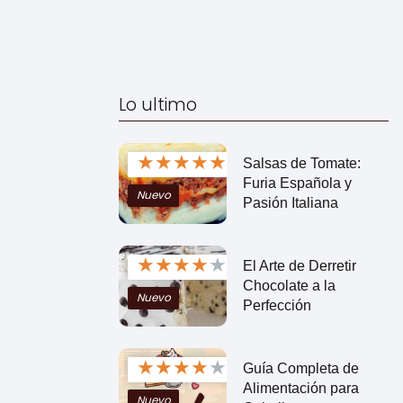
Lo ultimo
★
★
★
★
★
Salsas de Tomate:
Furia Española y
Nuevo
Pasión Italiana
★
★
★
★
★
El Arte de Derretir
Chocolate a la
Nuevo
Perfección
★
★
★
★
★
Guía Completa de
Alimentación para
Nuevo