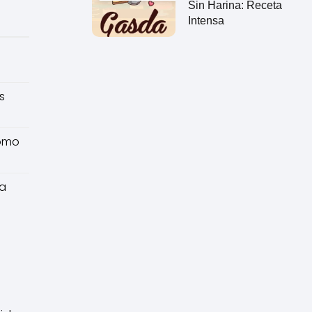
Sin Harina: Receta
Intensa
s
como
ca