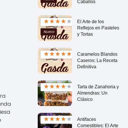
Caballos
★
★
★
★
★
El Arte de los
Reflejos en Pasteles
Nuevo
y Tortas
★
★
★
★
★
Caramelos Blandos
Caseros: La Receta
Definitiva
★
★
★
★
★
Tarta de Zanahoria y
Almendras: Un
ura
Clásico
funda
iesa
★
★
★
★
★
o
Antifaces
Comestibles: El Arte