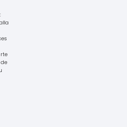
:
alla
ces
rte
 de
u