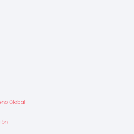
meno Global
ción