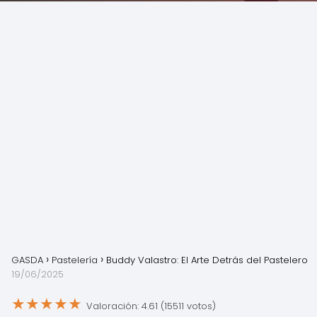
GASDA
Pastelería
Buddy Valastro: El Arte Detrás del Pastelero
19/06/2025
★
★
★
★
★
Valoración: 4.61 (15511 votos)