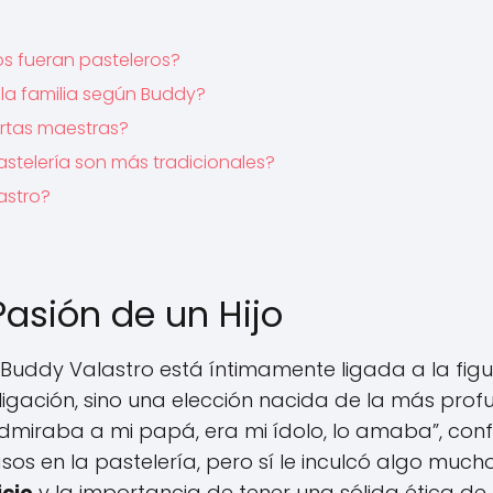
os fueran pasteleros?
 la familia según Buddy?
ortas maestras?
stelería son más tradicionales?
astro?
Pasión de un Hijo
e Buddy Valastro está íntimamente ligada a la fig
ligación, sino una elección nacida de la más pro
miraba a mi papá, era mi ídolo, lo amaba”, conf
sos en la pastelería, pero sí le inculcó algo much
icio
y la importancia de tener una sólida ética de