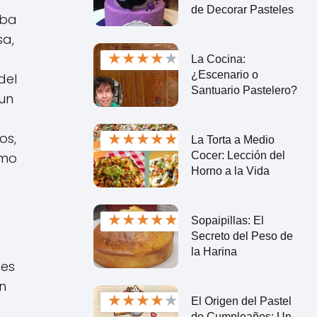
de Decorar Pasteles
aba
sa,
★
★
★
★
★
La Cocina:
¿Escenario o
del
Santuario Pastelero?
 un
★
★
★
★
★
os,
La Torta a Medio
Cocer: Lección del
omo
Horno a la Vida
★
★
★
★
★
Sopaipillas: El
Secreto del Peso de
la Harina
tes
n
★
★
★
★
★
El Origen del Pastel
de Cumpleaños: Un