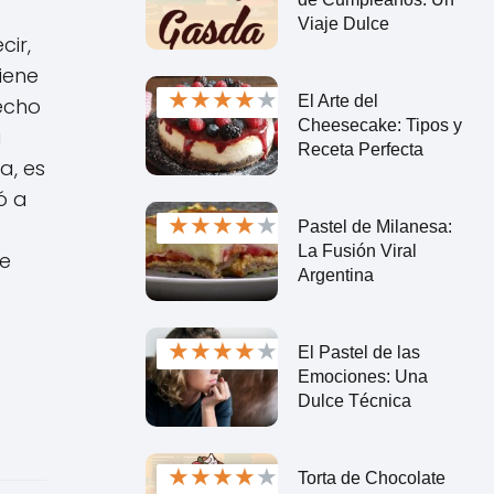
Viaje Dulce
cir,
tiene
★
★
★
★
★
El Arte del
hecho
Cheesecake: Tipos y
u
Receta Perfecta
a, es
ó a
★
★
★
★
★
Pastel de Milanesa:
La Fusión Viral
de
Argentina
★
★
★
★
★
El Pastel de las
Emociones: Una
Dulce Técnica
★
★
★
★
★
Torta de Chocolate