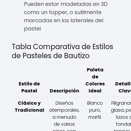
Pueden estar modeladas en 3D
como un topper, o sutilmente
marcadas en los laterales del
pastel.
Tabla Comparativa de Estilos
de Pasteles de Bautizo
Paleta
de
Estilo de
Colores
Detall
Pastel
Descripción
Ideal
Clav
Clásico y
Diseños
Blanco
Filigran
Tradicional
atemporales,
puro,
glasa, pe
a menudo
marfil.
lazos 
de varios
fondan