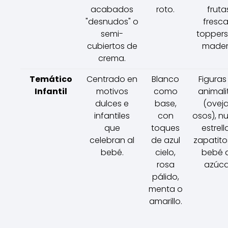
acabados
roto.
fruta
"desnudos" o
fresca
semi-
toppers
cubiertos de
mader
crema.
Temático
Centrado en
Blanco
Figuras
Infantil
motivos
como
animali
dulces e
base,
(oveja
infantiles
con
osos), n
que
toques
estrell
celebran al
de azul
zapatito
bebé.
cielo,
bebé 
rosa
azúca
pálido,
menta o
amarillo.