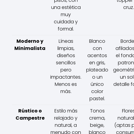
pisos, con
topper
una estética
cruz.
muy
cuidada y
formal.
Moderno y
Líneas
Blanco
Borde
Minimalista
limpias,
con
afilado
diseños
acentos
el fond
sencillos
en gris,
patron
pero
plateado
geométri
impactantes.
o un
un so
Menos es
único
detalle f
más.
color
pastel.
Rústico o
Estilo más
Tonos
Flore
Campestre
relajado y
crema,
natura
natural, a
beige,
(aptas 
menudo con
blanco
consum