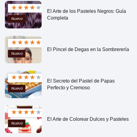
★
★
★
★
★
El Arte de los Pasteles Negros: Guía
Completa
Nuevo
★
★
★
★
★
El Pincel de Degas en la Sombrerería
Nuevo
★
★
★
★
★
El Secreto del Pastel de Papas
Perfecto y Cremoso
Nuevo
★
★
★
★
★
El Arte de Colorear Dulces y Pasteles
Nuevo