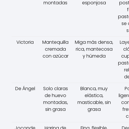
montadas
esponjosa
pos
f
past
se
s
Victoria
Mantequilla
Miga más densa,
Lay
cremada
rica, mantecosa
cl
con azúcar
y húmeda
cup
past
re
de
De Ángel
Solo claras
Blanca, muy
P
de huevo
elástica,
liger
montadas,
masticable, sin
con
sin grasa
grasa
fr
c
Joconde
Harina de
Fina, flexible,
De