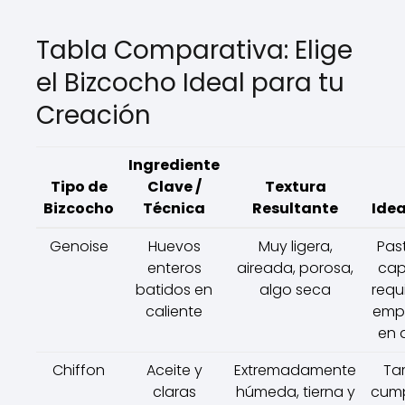
Tabla Comparativa: Elige
el Bizcocho Ideal para tu
Creación
Ingrediente
Tipo de
Clave /
Textura
Bizcocho
Técnica
Resultante
Idea
Genoise
Huevos
Muy ligera,
Pas
enteros
aireada, porosa,
cap
batidos en
algo seca
requ
caliente
emp
en 
Chiffon
Aceite y
Extremadamente
Ta
claras
húmeda, tierna y
cump