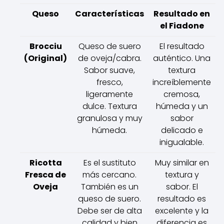
Queso
Características
Resultado en
el Fiadone
Brocciu
Queso de suero
El resultado
(Original)
de oveja/cabra.
auténtico. Una
Sabor suave,
textura
fresco,
increíblemente
ligeramente
cremosa,
dulce. Textura
húmeda y un
granulosa y muy
sabor
húmeda.
delicado e
inigualable.
Ricotta
Es el sustituto
Muy similar en
Fresca de
más cercano.
textura y
Oveja
También es un
sabor. El
queso de suero.
resultado es
Debe ser de alta
excelente y la
calidad y bien
diferencia es