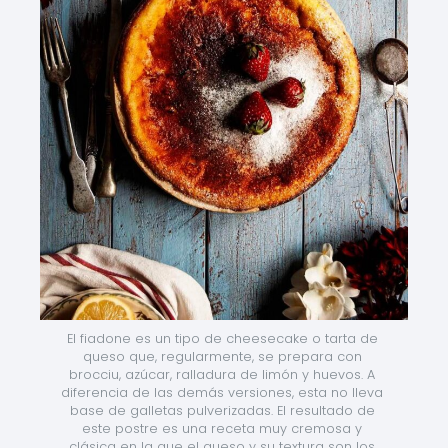
El fiadone es un tipo de cheesecake o tarta de 
queso que, regularmente, se prepara con 
brocciu, azúcar, ralladura de limón y huevos. A 
diferencia de las demás versiones, esta no lleva 
base de galletas pulverizadas. El resultado de 
este postre es una receta muy cremosa y 
clásica en la que el queso y su textura son los 