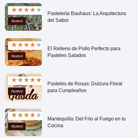
★
★
★
★
★
Pastelería Bauhaus: La Arquitectura
del Sabor
Nuevo
★
★
★
★
★
El Relleno de Pollo Perfecto para
Pasteles Salados
Nuevo
★
★
★
★
★
Pasteles de Rosas: Dulzura Floral
para Cumpleaños
Nuevo
★
★
★
★
★
Mantequilla: Del Frío al Fuego en tu
Cocina
Nuevo