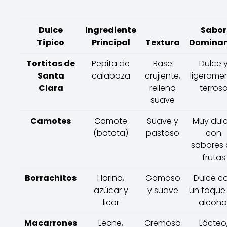
Dulce
Ingrediente
Sabor
Típico
Principal
Textura
Domina
Tortitas de
Pepita de
Base
Dulce 
Santa
calabaza
crujiente,
ligerame
Clara
relleno
terros
suave
Camotes
Camote
Suave y
Muy dulc
(batata)
pastoso
con
sabores
frutas
Borrachitos
Harina,
Gomoso
Dulce c
azúcar y
y suave
un toque
licor
alcoho
Macarrones
Leche,
Cremoso
Lácteo