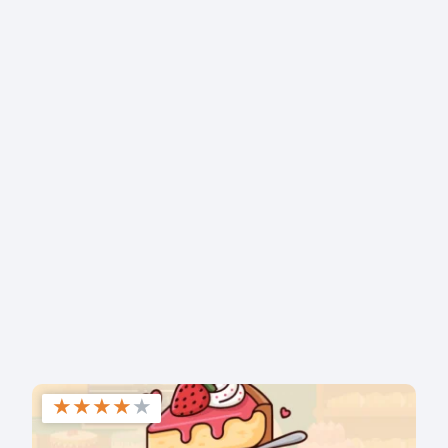
★
★
★
★
★