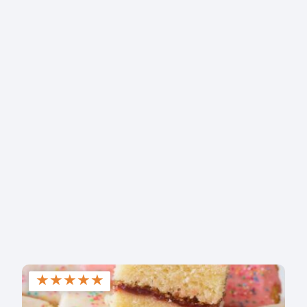
★
★
★
★
★