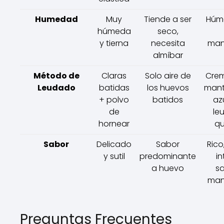
Humedad
Muy
Tiende a ser
Húm
húmeda
seco,
y tierna
necesita
man
almíbar
Método de
Claras
Solo aire de
Cre
Leudado
batidas
los huevos
mant
+ polvo
batidos
az
de
le
hornear
qu
Sabor
Delicado
Sabor
Rico
y sutil
predominante
i
a huevo
sa
man
Preguntas Frecuentes