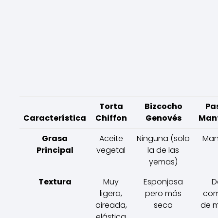
Torta
Bizcocho
Pas
Característica
Chiffon
Genovés
Mant
Grasa
Aceite
Ninguna (solo
Man
Principal
vegetal
la de las
yemas)
Textura
Muy
Esponjosa
D
ligera,
pero más
com
aireada,
seca
de m
elástica