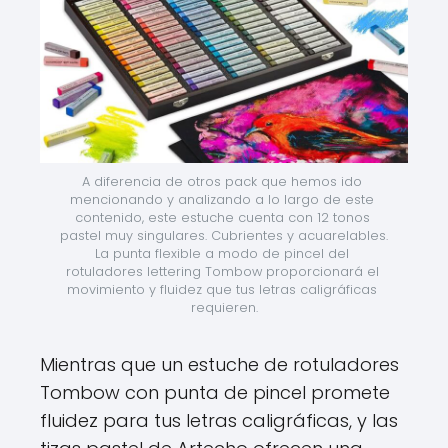
A diferencia de otros pack que hemos ido 
mencionando y analizando a lo largo de este 
contenido, este estuche cuenta con 12 tonos 
pastel muy singulares. Cubrientes y acuarelables. 
La punta flexible a modo de pincel del 
rotuladores lettering Tombow proporcionará el 
movimiento y fluidez que tus letras caligráficas 
requieren.
Mientras que un estuche de rotuladores
Tombow con punta de pincel promete
fluidez para tus letras caligráficas, y las