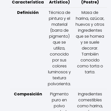
Característica
Artístico)
(Postre)
Definición
Técnica de
Masa de
pintura y el
harina, azúcar,
material
huevos y otros
(barra de
ingredientes
pigmento)
que se hornea
que se
y se suele
utiliza,
decorar.
conocido
También
por sus
conocido
colores
como torta o
luminosos y
tarta.
textura
polvorienta.
Composición
Pigmento
Ingredientes
puro en
comestibles
polvo
como harina,