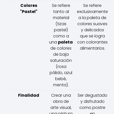
Colores
Se refiere
Se refiere
"Pastel"
tanto al
exclusivamente
material
a la paleta de
(tizas
colores suaves
pastel)
y delicados
como a
que se logra
una
paleta
con colorantes
de colores
alimentarios.
de baja
saturación
(rosa
pálido, azul
bebé,
menta).
Finalidad
Crear una
Ser degustado
obra de
y disfrutado
arte visual,
como postre
una pintura
en