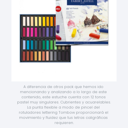
A diferencia de otros pack que hemos ido 
mencionando y analizando a lo largo de este 
contenido, este estuche cuenta con 12 tonos 
pastel muy singulares. Cubrientes y acuarelables. 
La punta flexible a modo de pincel del 
rotuladores lettering Tombow proporcionará el 
movimiento y fluidez que tus letras caligráficas 
requieren.