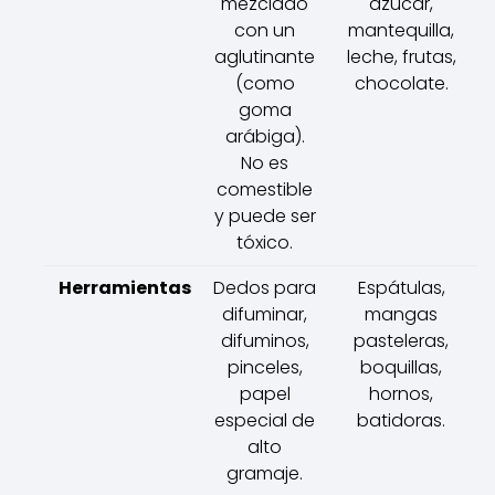
mezclado
azúcar,
con un
mantequilla,
aglutinante
leche, frutas,
(como
chocolate.
goma
arábiga).
No es
comestible
y puede ser
tóxico.
Herramientas
Dedos para
Espátulas,
difuminar,
mangas
difuminos,
pasteleras,
pinceles,
boquillas,
papel
hornos,
especial de
batidoras.
alto
gramaje.