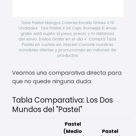
Tizas Pastel Mungyo Colores Escala Grises X 12 
Unidades . Tiza Pastel X 24 Caja. Bomeijia El envío 
gratis está sujeto al peso, precio y la distancia 
del envío. Envíos Gratis en el día ✓ Comprá Tizas 
Pastel en cuotas sin interés! Conocé nuestras 
increíbles ofertas y promociones en millones de 
productos.
Veamos una comparativa directa para
que no quede ninguna duda:
Tabla Comparativa: Los Dos
Mundos del "Pastel"
Pastel
(Medio
Pastel