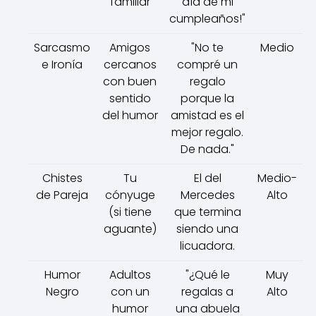
familiar
día de mi
cumpleaños!"
Sarcasmo
Amigos
"No te
Medio
e Ironía
cercanos
compré un
con buen
regalo
sentido
porque la
del humor
amistad es el
mejor regalo.
De nada."
Chistes
Tu
El del
Medio-
de Pareja
cónyuge
Mercedes
Alto
(si tiene
que termina
aguante)
siendo una
licuadora.
Humor
Adultos
"¿Qué le
Muy
Negro
con un
regalas a
Alto
humor
una abuela