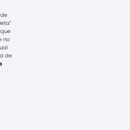
 de
leta"
 que
e no
gual
ía de
a