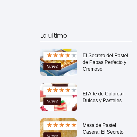
Lo ultimo
★
★
★
★
★
El Secreto del Pastel
de Papas Perfecto y
Nuevo
Cremoso
★
★
★
★
★
El Arte de Colorear
Dulces y Pasteles
Nuevo
★
★
★
★
★
Masa de Pastel
Casera: El Secreto
Nuevo