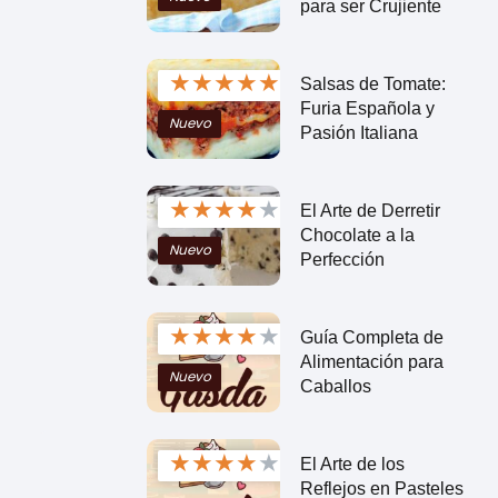
para ser Crujiente
★
★
★
★
★
Salsas de Tomate:
Furia Española y
Nuevo
Pasión Italiana
★
★
★
★
★
El Arte de Derretir
Chocolate a la
Nuevo
Perfección
★
★
★
★
★
Guía Completa de
Alimentación para
Nuevo
Caballos
★
★
★
★
★
El Arte de los
Reflejos en Pasteles