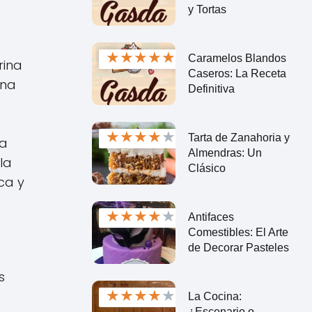
y Tortas
★
★
★
★
★
Caramelos Blandos
rina
Caseros: La Receta
una
Definitiva
★
★
★
★
★
Tarta de Zanahoria y
na
Almendras: Un
la
Clásico
ca y
★
★
★
★
★
Antifaces
Comestibles: El Arte
de Decorar Pasteles
s
★
★
★
★
★
La Cocina:
¿Escenario o