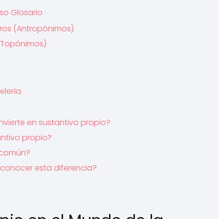
so Glosario
ros (Antropónimos)
 (Topónimos)
s
elería
nvierte en sustantivo propio?
antivo propio?
o común?
 conocer esta diferencia?