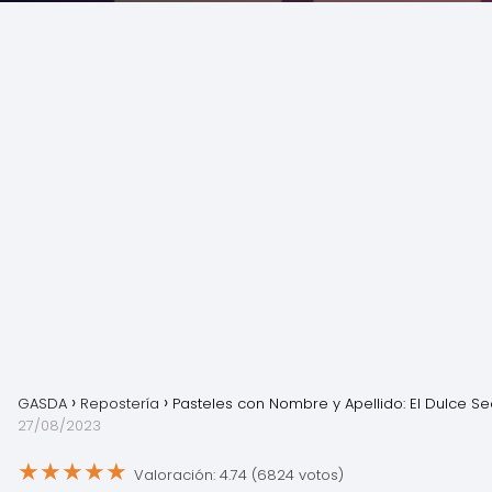
GASDA
Repostería
Pasteles con Nombre y Apellido: El Dulce Se
27/08/2023
★
★
★
★
★
Valoración: 4.74 (6824 votos)