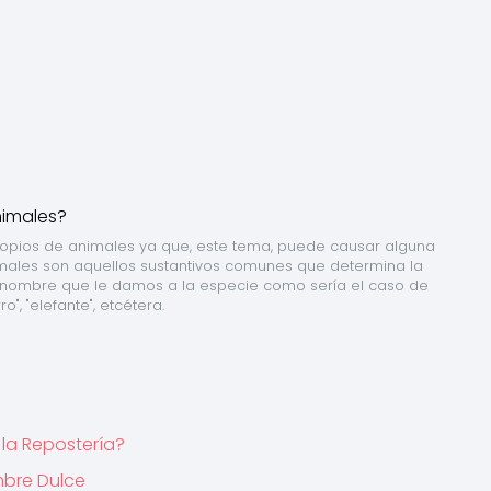
ropios de animales ya que, este tema, puede causar alguna 
nimales son aquellos sustantivos comunes que determina la 
el nombre que le damos a la especie como sería el caso de 
rro", "elefante", etcétera.
 la Repostería?
mbre Dulce