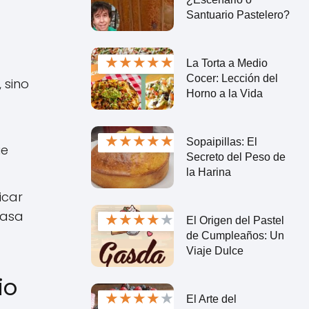
Santuario Pastelero?
★
★
★
★
★
La Torta a Medio
Cocer: Lección del
 sino
Horno a la Vida
★
★
★
★
★
Sopaipillas: El
ue
Secreto del Peso de
la Harina
icar
masa
★
★
★
★
★
El Origen del Pastel
de Cumpleaños: Un
Viaje Dulce
io
★
★
★
★
★
El Arte del