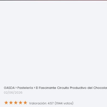
GASDA
Pastelería
El Fascinante Circuito Productivo del Chocola
02/06/2026
★
★
★
★
★
Valoración: 4.57 (11144 votos)