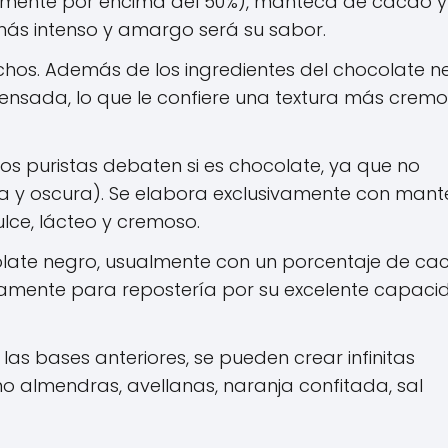
lmente por encima del 50%), manteca de cacao y
ás intenso y amargo será su sabor.
chos. Además de los ingredientes del chocolate n
ensada, lo que le confiere una textura más cremo
s puristas debaten si es chocolate, ya que no
da y oscura). Se elabora exclusivamente con man
lce, lácteo y cremoso.
olate negro, usualmente con un porcentaje de ca
icamente para repostería por su excelente capac
 las bases anteriores, se pueden crear infinitas
 almendras, avellanas, naranja confitada, sal