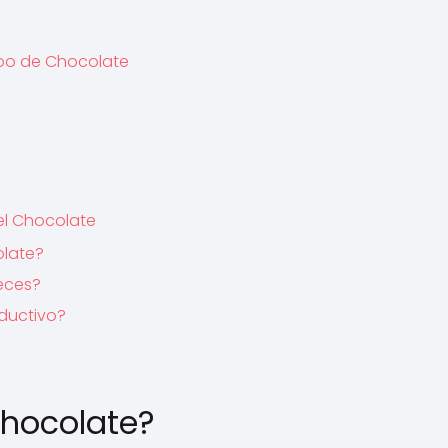
ipo de Chocolate
el Chocolate
olate?
eces?
ductivo?
Chocolate?