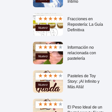
Íntimo
★
★
★
★
★
Fracciones en
Repostería: La Guía
Nuevo
Definitiva
★
★
★
★
★
Información no
relacionada con
Nuevo
pastelería
★
★
★
★
★
Pasteles de Toy
Story: ¡Al Infinito y
Nuevo
Más Allá!
★
★
★
★
★
El Peso Ideal de un