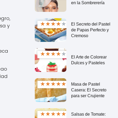
en la Sombrerería
egro,
★
★
★
★
★
El Secreto del Pastel
sa y
de Papas Perfecto y
Cremoso
teca
★
★
★
★
★
El Arte de Colorear
Dulces y Pasteles
cao
idad
★
★
★
★
★
Masa de Pastel
Casera: El Secreto
para ser Crujiente
★
★
★
★
★
Salsas de Tomate: