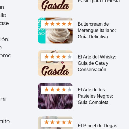
Pastel para tu Fiesta
un
lla
★
★
★
★
★
base
Buttercream de
Merengue Italiano:
Guía Definitiva
ión.
o
 como
★
★
★
★
★
El Arte del Whisky:
Guía de Cata y
Conservación
★
★
★
★
★
El Arte de los
Pasteles Negros:
fil
Guía Completa
alto
★
★
★
★
★
El Pincel de Degas