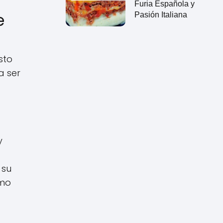
Furia Española y
e
Pasión Italiana
sto
a ser
y
 su
omo