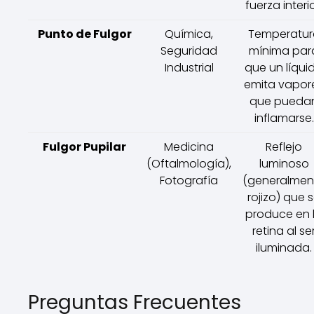
fuerza interio
Punto de Fulgor
Química,
Temperatur
Seguridad
mínima par
Industrial
que un líqui
emita vapor
que pueda
inflamarse.
Fulgor Pupilar
Medicina
Reflejo
(Oftalmología),
luminoso
Fotografía
(generalmen
rojizo) que 
produce en 
retina al se
iluminada.
Preguntas Frecuentes