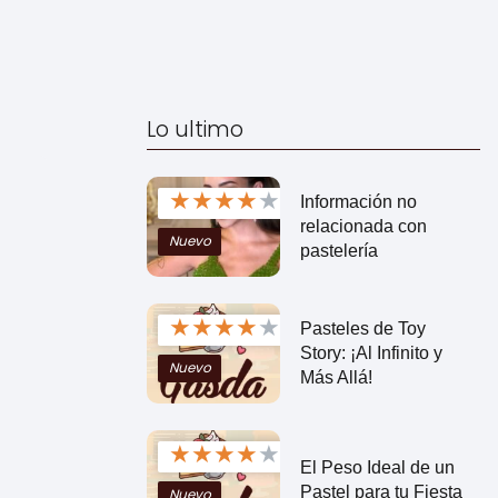
Lo ultimo
★
★
★
★
★
Información no
relacionada con
Nuevo
pastelería
★
★
★
★
★
Pasteles de Toy
Story: ¡Al Infinito y
Nuevo
Más Allá!
★
★
★
★
★
El Peso Ideal de un
Pastel para tu Fiesta
Nuevo