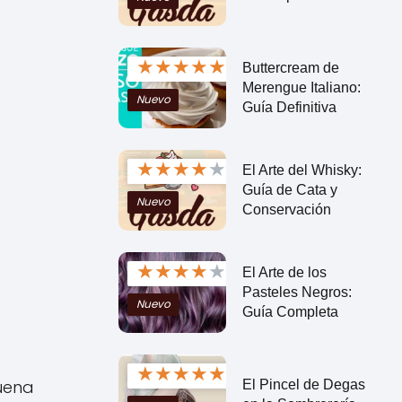
★
★
★
★
★
Buttercream de
Merengue Italiano:
Nuevo
Guía Definitiva
★
★
★
★
★
El Arte del Whisky:
Guía de Cata y
Nuevo
Conservación
★
★
★
★
★
El Arte de los
Pasteles Negros:
Nuevo
Guía Completa
★
★
★
★
★
buena
El Pincel de Degas