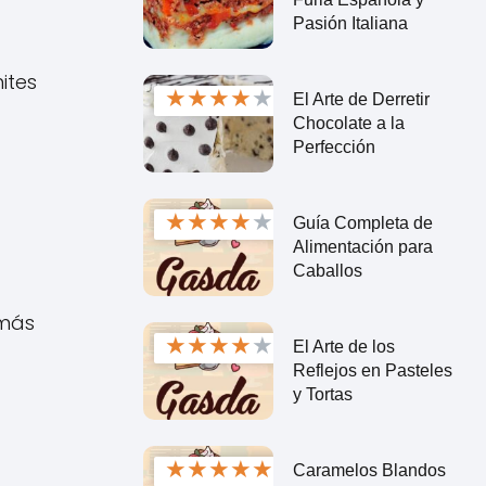
Pasión Italiana
ites
★
★
★
★
★
El Arte de Derretir
Chocolate a la
Perfección
★
★
★
★
★
Guía Completa de
Alimentación para
Caballos
 más
★
★
★
★
★
El Arte de los
Reflejos en Pasteles
y Tortas
★
★
★
★
★
Caramelos Blandos