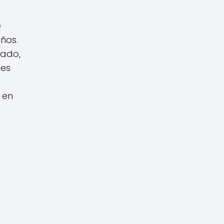
e
ños.
tado,
 es
 en