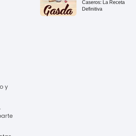
Caseros: La Receta
Definitiva
o y
.
parte