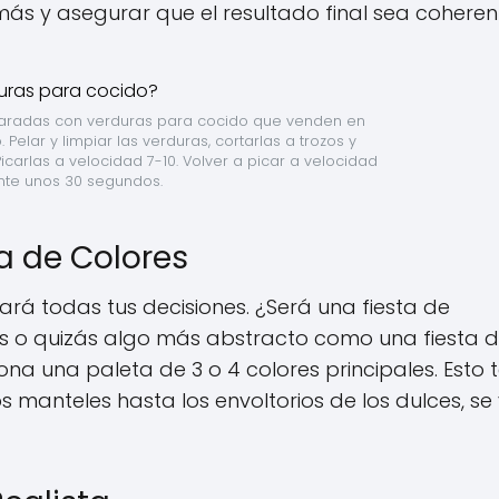
ás y asegurar que el resultado final sea coheren
aradas con verduras para cocido que venden en 
Pelar y limpiar las verduras, cortarlas a trozos y 
carlas a velocidad 7-10. Volver a picar a velocidad 
nte unos 30 segundos.
ta de Colores
ará todas tus decisiones. ¿Será una fiesta de
ios o quizás algo más abstracto como una fiesta 
ona una paleta de 3 o 4 colores principales. Esto 
os manteles hasta los envoltorios de los dulces, se