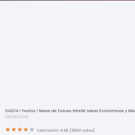
GASDA
Fiestas
Mesa de Dulces Infantil: Ideas Económicas y Má
08/06/2026
★
★
★
★
★
Valoración: 4.38 (3600 votos)