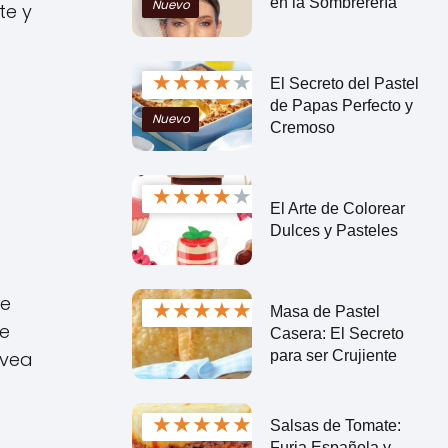
en la Sombrerería
Nuevo
te y
★
★
★
★
★
El Secreto del Pastel
de Papas Perfecto y
Nuevo
Cremoso
★
★
★
★
★
El Arte de Colorear
Dulces y Pasteles
de
★
★
★
★
★
Masa de Pastel
te
Casera: El Secreto
para ser Crujiente
 vea
★
★
★
★
★
Salsas de Tomate:
Furia Española y