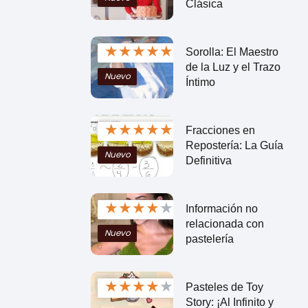
Clásica
★
★
★
★
★
Sorolla: El Maestro
de la Luz y el Trazo
Nuevo
Íntimo
★
★
★
★
★
Fracciones en
Repostería: La Guía
Nuevo
Definitiva
★
★
★
★
★
Información no
relacionada con
Nuevo
pastelería
★
★
★
★
★
Pasteles de Toy
Story: ¡Al Infinito y