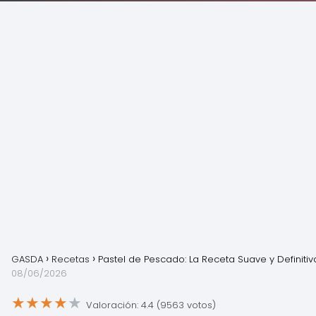
GASDA
Recetas
Pastel de Pescado: La Receta Suave y Definitiv
08/06/2026
★
★
★
★
★
Valoración: 4.4 (9563 votos)