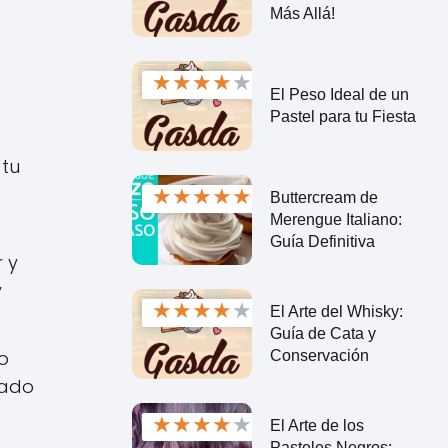
Más Allá!
★
★
★
★
★
El Peso Ideal de un
Pastel para tu Fiesta
 tu
★
★
★
★
★
Buttercream de
Merengue Italiano:
Guía Definitiva
 y
y
★
★
★
★
★
El Arte del Whisky:
Guía de Cata y
lo
Conservación
cado
★
★
★
★
★
El Arte de los
Pasteles Negros: