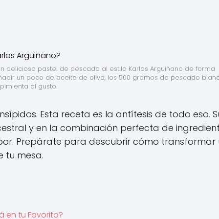
n delicioso pastel de pescado al estilo Karlos Arguiñano de forma 
, añadir un poco de aceite de oliva, los 500 gramos de pescado blanc
 pimienta al gusto.
nsípidos. Esta receta es la antítesis de todo eso. S
estral y en la combinación perfecta de ingredien
sabor. Prepárate para descubrir cómo transformar
e tu mesa.
á en tu Favorito?