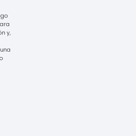
ngo
Para
n y,
 una
ro