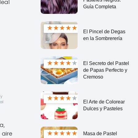
deal
Guía Completa
★
★
★
★
★
El Pincel de Degas
en la Sombrerería
★
★
★
★
★
El Secreto del Pastel
de Papas Perfecto y
Cremoso
★
★
★
★
★
y 
El Arte de Colorear
l 
Dulces y Pasteles
a,
★
★
★
★
★
 aire
Masa de Pastel