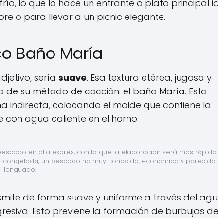
frío, lo que lo hace un entrante o plato principal i
ibre o para llevar a un picnic elegante.
ico Baño María
adjetivo, sería
suave
. Esa textura etérea, jugosa y
o de su método de cocción: el baño María. Esta
ma indirecta, colocando el molde que contiene la
 con agua caliente en el horno.
escado en olla exprés, con lo que la elaboración será más rápida 
forma congelada, un pescado no muy conocido, económico y parecido a
lenguado.
smite de forma suave y uniforme a través del agu
resiva. Esto previene la formación de burbujas de