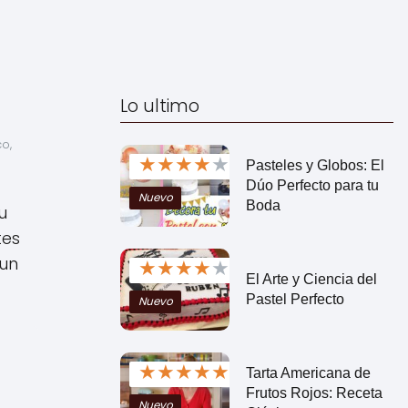
Lo ultimo
o, 
★
★
★
★
★
Pasteles y Globos: El
Dúo Perfecto para tu
Nuevo
Boda
u
tes
 un
★
★
★
★
★
El Arte y Ciencia del
Pastel Perfecto
Nuevo
★
★
★
★
★
Tarta Americana de
Frutos Rojos: Receta
Nuevo