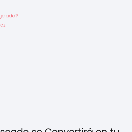
ngelado?
iez
escado se Convertirá en tu