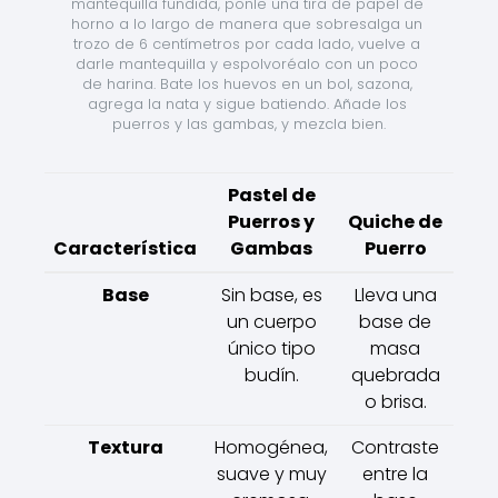
mantequilla fundida, ponle una tira de papel de 
horno a lo largo de manera que sobresalga un 
trozo de 6 centímetros por cada lado, vuelve a 
darle mantequilla y espolvoréalo con un poco 
de harina. Bate los huevos en un bol, sazona, 
agrega la nata y sigue batiendo. Añade los 
puerros y las gambas, y mezcla bien.
Pastel de
Puerros y
Quiche de
Característica
Gambas
Puerro
Base
Sin base, es
Lleva una
un cuerpo
base de
único tipo
masa
budín.
quebrada
o brisa.
Textura
Homogénea,
Contraste
suave y muy
entre la