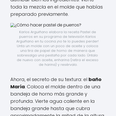
toda la mezcla en el molde que habías
preparado previamente.
Karlos Arguiñano elabora la receta Pastel de 
puerros en su programa de televisión Karlos 
Arguiñano en tu cocina ¡no te lo puedes perder! 
Unta un molde con un poco de aceite y coloca 
una tira de papel de horno de manera que 
sobresalga una pestaña por cada lado. Úntalo 
de nuevo con aceite, enharina (retira el exceso 
de harina) y resérvalo.
Ahora, el secreto de su textura: el
baño
María
. Coloca el molde dentro de una
bandeja de horno más grande y
profunda. Vierte agua caliente en la
bandeja grande hasta que cubra
aproximadamente la mitad de la altura