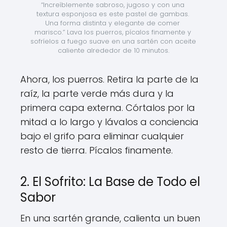
“Increíblemente sabroso, jugoso y con una 
textura esponjosa es este pastel de gambas. 
Una forma distinta y elegante de comer 
marisco.” Lava los puerros, pícalos finamente y 
sofríelos a fuego suave en una sartén con aceite 
caliente alrededor de 10 minutos.
Ahora, los puerros. Retira la parte de la
raíz, la parte verde más dura y la
primera capa externa. Córtalos por la
mitad a lo largo y lávalos a conciencia
bajo el grifo para eliminar cualquier
resto de tierra. Pícalos finamente.
2. El Sofrito: La Base de Todo el
Sabor
En una sartén grande, calienta un buen